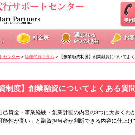
選ばれる
料金表
お客
ト
9つの理由
トセンター
>
経理代行コラム
>
【創業融資制度】創業融資についてよく
【創業融資制度】創業融資についてよくある質
自己資金・事業経験・創業計画の内容の3つに大きくわ
可能性が高い」と融資担当者が判断できる内容に仕上げ