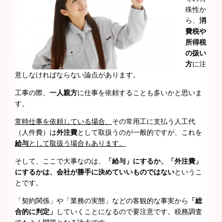
殊性か
ら、
消
費税や
所得税
の扱い
方
に注
意しなければならない論点があります。
工事の際、
一人親方
に仕事を依頼することも多いかと思いま
す。
常時仕事を依頼している場合、
その常用工に支払う人工代
（人件費）は
外注費
として取扱うのが一般的ですが、これを
給与
として取扱う場合もあります。
そして、ここで大事なのは、
「給与」にするか、「外注費」
にするかは、
会社が勝手に決めていいものではない
というこ
とです。
「契約関係」や「業務の実態」などの客観的な事実から
「総
合的に判定」
していくことになるので要注意です。税務調査