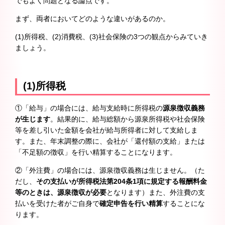
でもよく問題となる論点です。
まず、両者においてどのような違いがあるのか。
(1)所得税、(2)消費税、(3)社会保険の3つの観点からみていき
ましょう。
(1)所得税
①「給与」の場合には、給与支給時に所得税の
源泉徴収義務
が生じます
。結果的に、給与総額から源泉所得税や社会保険
等を差し引いた金額を会社が給与所得者に対して支給しま
す。また、年末調整の際に、会社が「還付額の支給」または
「不足額の徴収」を行い精算することになります。
②「外注費」の場合には、源泉徴収義務は生じません。（た
だし、
その支払いが所得税法第204条1項に規定する報酬料金
等のときは、源泉徴収が必要
となります）また、外注費の支
払いを受けた者がご自身で
確定申告を行い精算
することにな
ります。