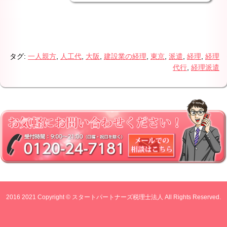
タグ:
一人親方
,
人工代
,
大阪
,
建設業の経理
,
東京
,
派遣
,
経理
,
経理
代行
,
経理派遣
2016 2021 Copyright © スタートパートナーズ税理士法人 All Rights Reserved.