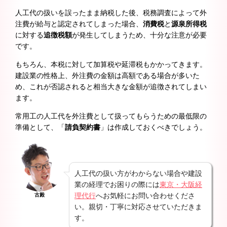
人工代の扱いを誤ったまま納税した後、税務調査によって外
注費が給与と認定されてしまった場合、
消費税
と
源泉所得税
に対する
追徴税額
が発生してしまうため、十分な注意が必要
です。
もちろん、本税に対して加算税や延滞税もかかってきます。
建設業の性格上、外注費の金額は高額である場合が多いた
め、これが否認されると相当大きな金額が追徴されてしまい
ます。
常用工の人工代を外注費として扱ってもらうための最低限の
準備として、「
請負契約書
」は作成しておくべきでしょう。
人工代の扱い方がわからない場合や建設
業の経理でお困りの際には
東京・大阪経
理代行
へお気軽にお問い合わせくださ
古殿
い。親切・丁寧に対応させていただきま
す。