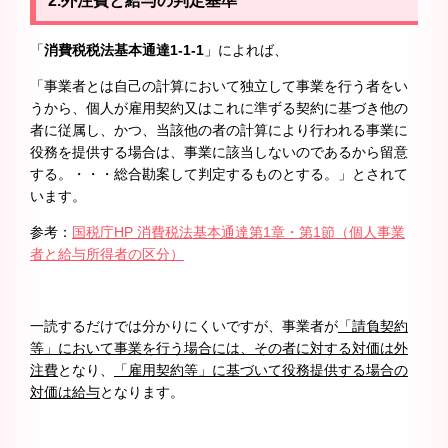
2.外注費と給与の判定基準
「
消費税税法基本通達1-1-1
」によれば、
「事業者とは自己の計算において独立して事業を行う者をい
うから、個人が雇用契約又はこれに準ずる契約に基づき他の
者に従属し、かつ、当該他の者の計算により行われる事業に
役務を提供する場合は、事業に該当しないのであるから留意
する。・・・総合勘案して判定するものとする。」とされて
います。
参考：
国税庁HP 消費税法基本通達第1章・第1節（個人事業
者と給与所得者の区分）
一読するだけでは分かりにくいですが、事業者が
「請負契約
等」において事業を行う場合には、その者に対する対価は外
注費
となり、
「雇用契約等」に基づいて役務提供する場合の
対価は給与
となります。