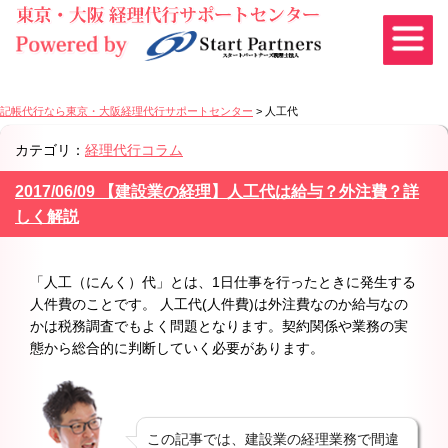
記帳代行なら東京・大阪経理代行サポートセンター
>
人工代
カテゴリ：
経理代行コラム
2017/06/09 【建設業の経理】人工代は給与？外注費？詳
しく解説
「
人工
（にんく）
代
」とは、1日仕事を行ったときに発生する
人件費のことです。 人工代(人件費)は外注費なのか給与なの
かは税務調査でもよく問題となります。契約関係や業務の実
態から総合的に判断していく必要があります。
この記事では、建設業の経理業務で間違