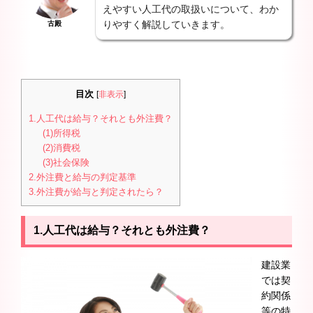
えやすい人工代の取扱いについて、わか
りやすく解説していきます。
古殿
目次
[
非表示
]
1.人工代は給与？それとも外注費？
(1)所得税
(2)消費税
(3)社会保険
2.外注費と給与の判定基準
3.外注費が給与と判定されたら？
1.人工代は給与？それとも外注費？
建設業
では契
約関係
等の特