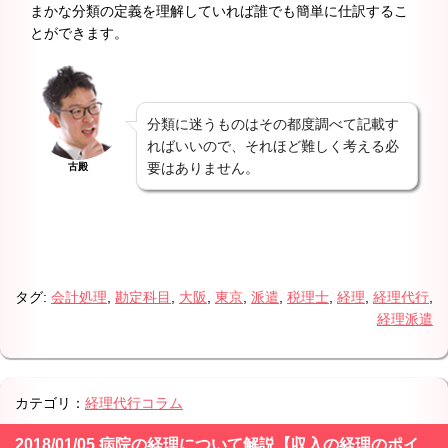
まかな分類の定義を理解していれば誰でも簡単に仕訳するこ
とができます。
分類に迷うものはその都度調べて記載す
ればいいので、それほど難しく考える必
要はありません。
古殿
タグ:
会計処理
,
勘定科目
,
大阪
,
東京
,
派遣
,
税理士
,
経理
,
経理代行
,
経理派遣
カテゴリ：
経理代行コラム
2018/01/05 病院の経理について解説【収入の経理のポイ