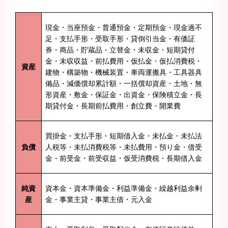
現金・当座預金・普通預金・定期預金・現金過不
足・支払手形・受取手形・貸倒引当金・有価証
券・商品・貯蔵品・立替金・未収金・短期貸付
金・未収収益・前払費用・仮払金・仮払消費税・
資産
建物・構築物・機械装置・車両運搬具・工具器具
備品・減価償却累計額・一括償却資産・土地・無
形資産・敷金・保証金・出資金・保険積立金・長
期貸付金・長期前払費用・創立費・開業費
買掛金・支払手形・短期借入金・未払金・未払法
負債
人税等・未払消費税等・未払費用・預り金・借受
金・前受金・前受収益・仮受消費税・長期借入金
純資
資本金・資本準備金・利益準備金・繰越利益余剰
産
金・事業主貸・事業主借・元入金