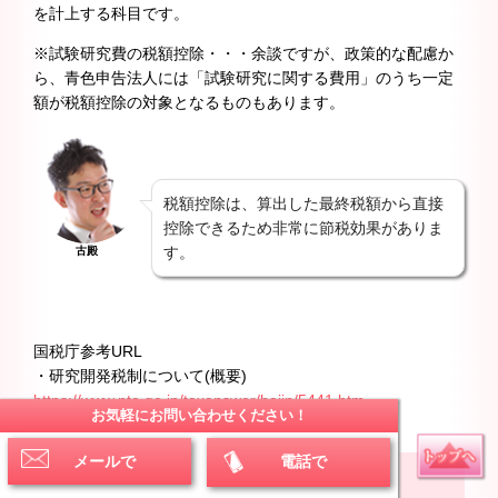
を計上する科目です。
※試験研究費の税額控除・・・余談ですが、政策的な配慮か
ら、青色申告法人には「試験研究に関する費用」のうち一定
額が税額控除の対象となるものもあります。
税額控除は、算出した最終税額から直接
控除できるため非常に節税効果がありま
す。
古殿
国税庁参考URL
・研究開発税制について(概要)
https://www.nta.go.jp/taxanswer/hojin/5441.htm
お気軽にお問い合わせください！
メールで
電話で
6.まとめ