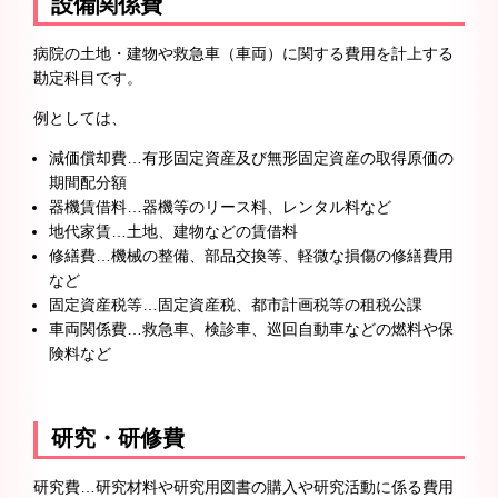
設備関係費
病院の土地・建物や救急車（車両）に関する費用を計上する
勘定科目です。
例としては、
減価償却費…有形固定資産及び無形固定資産の取得原価の
期間配分額
器機賃借料…器機等のリース料、レンタル料など
地代家賃…土地、建物などの賃借料
修繕費…機械の整備、部品交換等、軽微な損傷の修繕費用
など
固定資産税等…固定資産税、都市計画税等の租税公課
車両関係費…救急車、検診車、巡回自動車などの燃料や保
険料など
研究・研修費
研究費…研究材料や研究用図書の購入や研究活動に係る費用