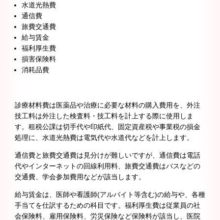
水道光熱費
通信費
旅費交通費
給与賃金
福利厚生費
損害保険料
消耗品費
診療材料費は医薬品や治療に必要な材料の購入費用を、外注
技工料は外注した検査料・技工料を計上する際に使用しま
す。租税公課は切手代や印紙代、固定資産税や事業税の損金
処理に、水道光熱費は電気代や水道代などを計上します。
通信費と旅費交通費は見分けが難しいですが、通信費は電話
代やインターネットの回線利用料、旅費交通費はバスなどの
交通費、学会参加費用などが該当します。
給与賃金は、医師や看護師(アルバイト等含む)の給与や、各種
手当てを仕訳するための科目です。福利厚生費は従業員の社
会保険料、雇用保険料、労災保険など保険料が該当し、医院