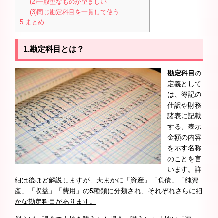
(2)一般型なものが望ましい
(3)同じ勘定科目を一貫して使う
5.まとめ
1.勘定科目とは？
勘定科目
の
定義として
は、簿記の
仕訳や財務
諸表に記載
する、表示
金額の内容
を示す名称
のことを言
います。詳
細は後ほど解説しますが、
大まかに「資産」「負債」「純資
産」「収益」「費用」の5種類に分類され、それぞれさらに細
かな勘定科目があります。