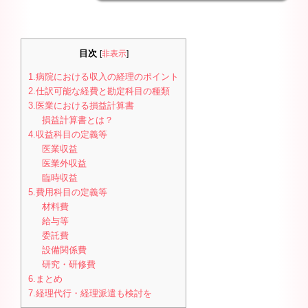
目次
[
非表示
]
1.病院における収入の経理のポイント
2.仕訳可能な経費と勘定科目の種類
3.医業における損益計算書
損益計算書とは？
4.収益科目の定義等
医業収益
医業外収益
臨時収益
5.費用科目の定義等
材料費
給与等
委託費
設備関係費
研究・研修費
6.まとめ
7.経理代行・経理派遣も検討を