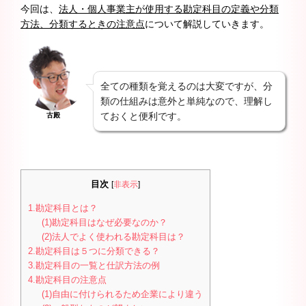
今回は、
法人・個人事業主が使用する勘定科目の定義や分類
方法、分類するときの注意点
について解説していきます。
全ての種類を覚えるのは大変ですが、分
類の仕組みは意外と単純なので、理解し
ておくと便利です。
古殿
目次
[
非表示
]
1.勘定科目とは？
(1)勘定科目はなぜ必要なのか？
(2)法人でよく使われる勘定科目は？
2.勘定科目は５つに分類できる？
3.勘定科目の一覧と仕訳方法の例
4.勘定科目の注意点
(1)自由に付けられるため企業により違う