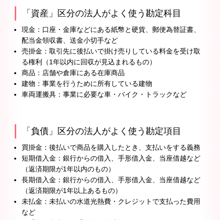
「資産」区分の法人がよく使う勘定科目
現金：口座・金庫などにある紙幣と硬貨、郵便為替証書、
配当金領収書、送金小切手など
売掛金：取引先に後払いで掛け売りしている料金を受け取
る権利（1年以内に回収が見込まれるもの）
商品：店舗や倉庫にある在庫商品
建物：事業を行うために所有している建物
車両運搬具：事業に必要な車・バイク・トラックなど
「負債」区分の法人がよく使う勘定項目
買掛金：後払いで商品を購入したとき、支払いをする義務
短期借入金：銀行からの借入、手形借入金、当座借越など
（返済期限が1年以内のもの）
長期借入金：銀行からの借入、手形借入金、当座借越など
（返済期限が1年以上あるもの）
未払金：未払いの水道光熱費・クレジットで支払った費用
など