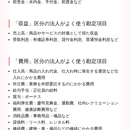
前受金：水内金、手付金、前渡金など
「収益」区分の法人がよく使う勘定項目
売上高：商品やサービスの対価として得た収益
受取利息：有価証券利息、貸付金利息、普通預金利息など
「費用」区分の法人がよく使う勘定項目
仕入高：商品の入れ代金、仕入れ時に発生する運賃など仕
入れにかかる費用
外注費：業務を外部委託するのにかかる費用
給与手当：正社員の給料
賞与：ボーナス
福利厚生費：慶弔見舞金、通勤費、社内レクリエーション
費用、健康診断費用など
消耗品費：事務用品・備品など
貸借料：リース料、レンタル料
修繕費：建物・車・備品などの修繕にかかる費用