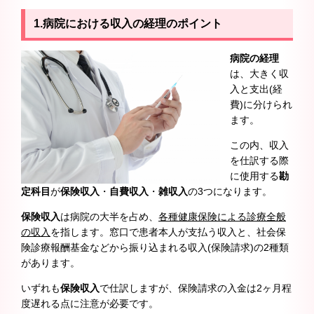
1.病院における収入の経理のポイント
病院の経理
は、大きく収
入と支出(経
費)に分けられ
ます。
この内、収入
を仕訳する際
に使用する
勘
定科目
が
保険収入
・
自費収入
・
雑収入
の3つになります。
保険収入
は病院の大半を占め、
各種健康保険による診療全般
の収入
を指します。窓口で患者本人が支払う収入と、社会保
険診療報酬基金などから振り込まれる収入(保険請求)の2種類
があります。
いずれも
保険収入
で仕訳しますが、保険請求の入金は2ヶ月程
度遅れる点に注意が必要です。