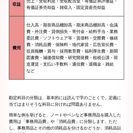
売上・受取利息・受取配当金・有価証券評価益・
収益
有価証券売却益・雑収入・固定資産売却益
仕入高・期首商品棚卸高・期末商品棚卸高・会議
費・外注費・貸倒損失・寄付金・給料手当・業務
委託費・ソフトウェア等・賃借料・交際費・修繕
費・消耗品費・保険料・地代家賃・広告宣伝費・
費用
役員報酬・賞与・採用教育費・福利厚生費・新聞
図書費・減価償却費・研究開発費・租税公課・荷
造運賃・支払い手数料・通信費・退職金・雑給
など
勘定科目の分類は、基本的には読んで字のごとくで、定義に
当てはまりそうな科目に分ければ問題ありません。
簡単な例を挙げると、ノートやペンなど事務用品を購入した
費用は「事務用品費」や「消耗品費」に分類します。ただ
し、事務用品とその他の消耗品を分けるかどうか、消耗品以