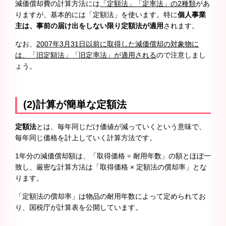
減価償却費の計算方法には
「定額法」「定率法」の2種類
があ
りますが、基本的には「定額法」を使います。特に
個人事業
主は、事前の届け出をしない限り定額法が適用
されます。
なお、
2007年3月31日以前に取得した減価償却の対象物に
は、「旧定額法」「旧定率法」が適用される
ので注意しまし
ょう。
(2)計算が簡単な定額法
定額法
とは、毎年同じだけ価値が減っていくという意味で、
毎年同じ価格を計上していく計算方法です。
1年分の減価償却額は、「取得価格 ÷ 耐用年数」の額とほぼ一
致し、厳密な計算方法は「取得価格 × 定額法の償却率」とな
ります。
「定額法の償却率」は物品の耐用年数によって定められてお
り、国税庁が計算表を公開しています。