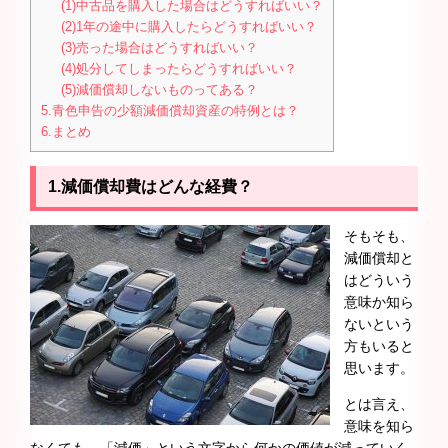
(1)中古品を購入した場合はどうすればいい？
(2)1年の途中に購入したらどうすればいい？
(3)売った場合はどうすればいい？
(4)処分してしまったらどうすればいい？
(5)減価償却しないものってある？
5.青色申告の少額減価償却資産の特例とは？
6.まとめ
1.減価償却費はどんな経費？
そもそも、
減価償却と
はどういう
意味か知ら
ないという
方もいると
思います。
とは言え、
意味を知ら
なくても、「減価」という文字から何かの価値が減っていく