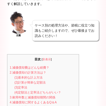
すく解説していきます。
ケース別の処理方法や、節税に役立つ知
識もご紹介しますので、ぜひ最後までお
読みください！
古殿
目次
[
非表示
]
1.減価償却費はどんな経費？
2.減価償却の計算方法は？
(1)基本的な計上方法
(2)計算が簡単な定額法
(3)定率法
(4)定額法と定率法どちらがいい？
3.耐用年数と減価償却期間の関係
4.減価償却に関するよくあるQ＆A