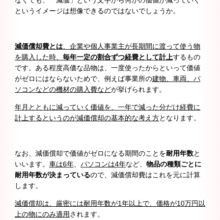
というイメージは想像できるのではないでしょうか。
減価償却費とは
、企業や個人事業主が長期間に渡って使う物
を購入した時、
毎年一定の割合ずつ経費として計上
するもの
です。ある程度高価な品物は、一度使ったからといって価値
がゼロにはならないためで、例えば事業所の
建物、車両、パ
ソコンなどの機材の購入費など
が挙げられます。
年月とともに減っていく価値を、一年で減った分だけ経費に
計上するというのが減価償却の基本的な考え方
となります。
なお、減価償却で価値がゼロになる期間のことを
耐用年数
と
いいます。
車は6年
、
パソコンは4年
など、
物品の種類ごとに
耐用年数が決まっている
ので、減価償却費はこれを元に計算
します。
減価償却は、厳密には耐用年数が1年以上で、価格が10万円以
上の物にのみ適用
されます。