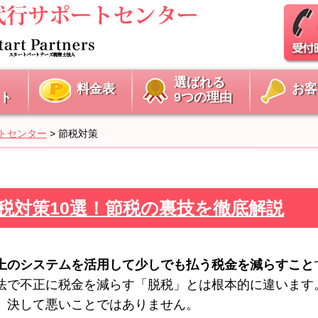
選ばれる
料金表
お客
ト
9つの理由
トセンター
>
節税対策
法人の節税対策10選！節税の裏技を徹底解説
上のシステムを活用して少しでも払う税金を減らすこと
法で不正に税金を減らす「脱税」とは根本的に違います
、決して悪いことではありません。