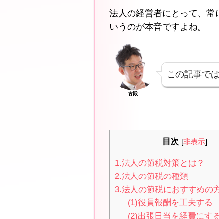
法人の経営者にとって、常
いうのが本音ですよね。
この記事で
古殿
目次
[
非表示
]
1.法人の節税対策とは？
2.法人の節税の種類
3.法人の節税におすすめの方
(1)役員報酬を工夫する
(2)出張日当を経費にす