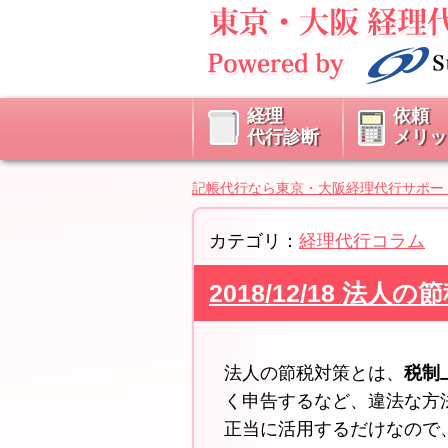
経理
依頼
代行診断
メリッ
記帳代行なら東京・大阪経理代行サポー
カテゴリ：
経理代行コラム
2018/12/18 
法人の節税対策とは、
税制
く申告するなど、違法な方
正当に活用するだけなので