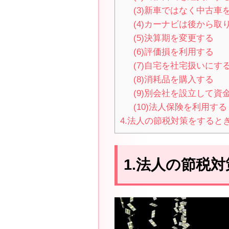
(3)新車ではなく中古車
(4)カーナビは後から取
(5)決算期を変更する
(6)評価損を利用する
(7)自宅を社宅扱いにす
(8)消耗品を購入する
(9)別会社を設立して資
(10)法人保険を利用する
4.法人の節税対策をすると
1.法人の節税