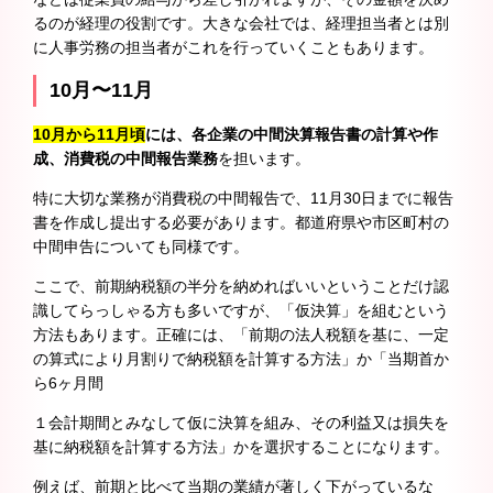
るのが経理の役割です。大きな会社では、経理担当者とは別
に人事労務の担当者がこれを行っていくこともあります。
10月〜11月
10月から11月頃
には、各企業の中間決算報告書の計算や作
成、消費税の中間報告業務
を担います。
特に大切な業務が消費税の中間報告で、11月30日までに報告
書を作成し提出する必要があります。都道府県や市区町村の
中間申告についても同様です。
ここで、前期納税額の半分を納めればいいということだけ認
識してらっしゃる方も多いですが、「仮決算」を組むという
方法もあります。正確には、「前期の法人税額を基に、一定
の算式により月割りで納税額を計算する方法」か「当期首か
ら6ヶ月間
１会計期間とみなして仮に決算を組み、その利益又は損失を
基に納税額を計算する方法」かを選択することになります。
例えば、前期と比べて当期の業績が著しく下がっているな