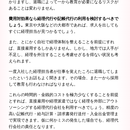
かりますし、退職によって一から教育が必要になるリスクが
あることは変わりません。
費用対効果なら経理代行や記帳代行の利用を検討するべきで
しょう。
東京や大阪などの大都市であれば、求人を出しても
すぐに経理担当が見つかるでしょう。
また、とにかく自社で経理体制を整えることを前提にすれ
ば、直接雇用するしかありません。しかし、地方では人手が
不足し、経理を外注することも考慮せざるを得ない状況も考
えられます。
一度入社した経理担当者が仕事を覚えたころに退職してしま
ったというお話もよく聞きます。その場合、また一から採用
して教育も行わなければなりません。
これらの時間的・金銭的コストを極力少なくすることを前提
とすれば、直接雇用や経理派遣ではなく経理を外部にアウト
ソーシングする経理代行会社を利用すべきでしょう。精度の
高い記帳代行・給与計算・請求書発行送付・入金出金管理ま
で実現できます。仮に何かミスの発生した場合でも、経理代
行会社の責任となります。