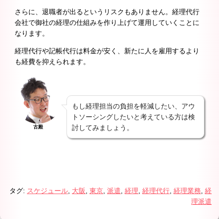
さらに、退職者が出るというリスクもありません。経理代行
会社で御社の経理の仕組みを作り上げて運用していくことに
なります。
経理代行や記帳代行は料金が安く、新たに人を雇用するより
も経費を抑えられます。
もし経理担当の負担を軽減したい、アウ
トソーシングしたいと考えている方は検
討してみましょう。
古殿
タグ:
スケジュール
,
大阪
,
東京
,
派遣
,
経理
,
経理代行
,
経理業務
,
経
理派遣