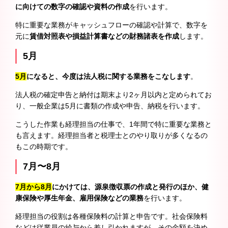
に向けての数字の確認や資料の作成
を行います。
特に重要な業務がキャッシュフローの確認や計算で、数字を
元に
賃借対照表や損益計算書などの財務諸表を作成
します。
5月
5月
になると、今度は法人税に関する業務をこなします
。
法人税の確定申告と納付は期末より2ヶ月以内と定められてお
り、一般企業は5月に書類の作成や申告、納税を行います。
こうした作業も経理担当の仕事で、1年間で特に重要な業務と
も言えます。経理担当者と税理士とのやり取りが多くなるの
もこの時期です。
7月〜8月
7月から8月
にかけては、源泉徴収票の作成と発行のほか、健
康保険や厚生年金、雇用保険などの業務
を行います。
経理担当の役割は各種保険料の計算と申告です。社会保険料
などは従業員の給与から差し引かれますが、その金額を決め