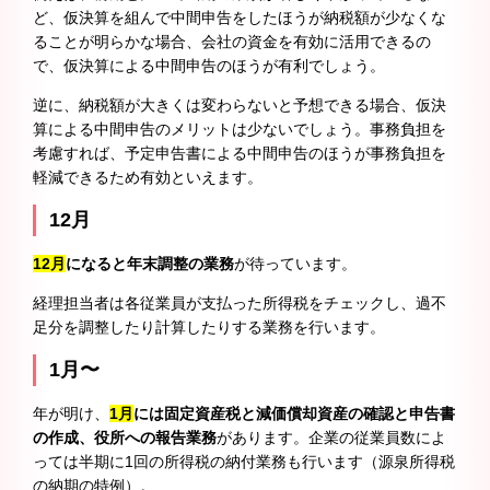
ど、仮決算を組んで中間申告をしたほうが納税額が少なくな
ることが明らかな場合、会社の資金を有効に活用できるの
で、仮決算による中間申告のほうが有利でしょう。
逆に、納税額が大きくは変わらないと予想できる場合、仮決
算による中間申告のメリットは少ないでしょう。事務負担を
考慮すれば、予定申告書による中間申告のほうが事務負担を
軽減できるため有効といえます。
12月
12月
になると年末調整の業務
が待っています。
経理担当者は各従業員が支払った所得税をチェックし、過不
足分を調整したり計算したりする業務を行います。
1月〜
年が明け、
1月
には固定資産税と減価償却資産の確認と申告書
の作成、役所への報告業務
があります。企業の従業員数によ
っては半期に1回の所得税の納付業務も行います（源泉所得税
の納期の特例）。