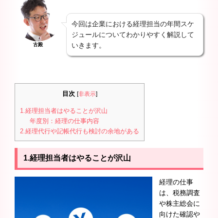
今回は企業における経理担当の年間スケ
ジュールについてわかりやすく解説して
いきます。
古殿
目次
[
非表示
]
1.経理担当者はやることが沢山
年度別：経理の仕事内容
2.経理代行や記帳代行も検討の余地がある
1.経理担当者はやることが沢山
経理の仕事
は、税務調査
や株主総会に
向けた確認や