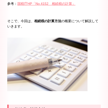
参考：
国税庁HP「No.4152 相続税の計算」
そこで、今回は、
相続税の計算方法
の概要について解説して
いきます。