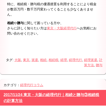
特に、相続税・贈与税の優遇措置を利用することにより税金
が数百万円・数千万円変わってくることも少なくありませ
ん。
相続
や
贈与
に関して困っている方や、
さらに詳しく知りたい方は
東京・大阪経理代行
へお気軽にお
問い合わせください。
タグ:
大阪
,
東京
,
派遣
,
相続
,
相続税
,
経理
,
経理代行
,
経理派遣
,
計
算方法
,
贈与
カテゴリ：
経理代行コラム
2017/11/24 東京・大阪の経理代行｜相続と贈与③相続税
の計算方法