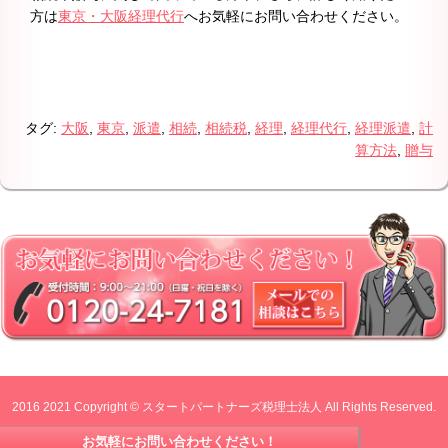
方は
東京・大阪経理代行
へお気軽にお問い合わせください。
タグ:
大阪
,
東京
,
派遣
,
相続
,
相続税
,
経理
,
経理代行
,
経理派遣
,
計
算方法
,
贈与
2016 2021 Copyright © スタートパートナーズ税理士法人 All Rights Reserved.
お気軽にお問い合わせください！