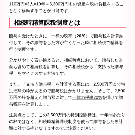
110万円×3人×10年＝3,300万円もの資産を税の負担をするこ
となく移転することが可能です。
相続時精算課税制度とは
贈与を受けたときに、
一律の税率（
20％
）
で贈与税を計算納
付して、その贈与をした方が亡くなった時に相続税で精算を
行う制度です。
分かりやすく言い換えると、相続時点において、贈与した財
産も含めて相続税を計算し、その相続税から「支払った贈与
税」をマイナスする方法です。
また、「支払う贈与税」を計算する際には、2,500万円まで特
別控除の枠があるので贈与税はかかりません。そして、2,500
万円の枠を超えた贈与額に対して
一律の税率20%
を掛けて贈
与税額を計算します。
注意点として、この2,500万円の特別控除枠は、一年間あたり
の枠ではなく、相続時精算課税制度を使って贈与をした累計
額に対する枠となりますのでご注意ください。