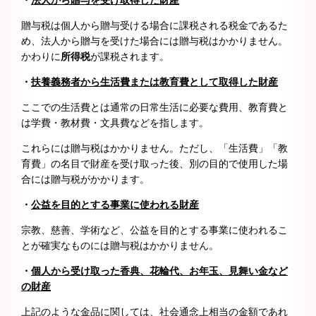
・
法人から贈与を受け取得した財産
贈与税は個人から贈与受ける場合に課税される税金であるた
め、法人から贈与を受けた場合には贈与税はかかりません。
かわりに
所得税
が課税されます。
・
扶養義務者から生活費または教育費として取得した財産
ここでの生活費とは通常の日常生活に必要な費用、教育費と
は学費・教材費・文具費などを指します。
これらには贈与税はかかりません。ただし、「生活費」「教
育費」の名目で財産を受け取った後、別の目的で使用した場
合には贈与税がかかります。
・
公益を目的とする事業に使われる財産
宗教、慈善、学術など、公益を目的とする事業に使われるこ
とが確実なものには贈与税はかかりません。
・
個人から受け取った香典、花輪代、お年玉、見舞い金など
の財産
上記のような金品に関しては、社会通念上相当の金額であれ