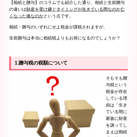
【相続と贈与】のコラムでも紹介した通り、相続と生前贈与
の違いは
財産を受け継ぐタイミングが生きている間なのか亡
くなった後なのか
という点です。
相続・贈与のいずれにせよ税金が課税されますが、
生前贈与は本当に相続税よりもお得になるのでしょうか？
1.贈与税の税額について
そもそも贈
与税という
税金が存在
している理
由は「生き
ている間に
家族に財産
を譲ってし
まえば相続