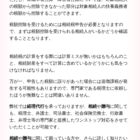
の税額から控除できなかった部分は対象相続人の扶養義務者
の税額から控除することができます。
税額控除を受けるためには相続税申告が必要となりますの
で、まずは税額控除を受けられる相続人がいるかどうか確認
することとなります。
相続税の計算をする際には計算ミスが無いかはもちろんのこ
と、相続財産をすべて計算に含めているかどうかにも気をつ
けなければなりません。
万が一、申告した税額に誤りがあった場合には追徴課税が発
生する可能性もありますので、専門家である税理士に依頼し
たほうが無難なことは間違いありません。
弊社では
経理代行
を承っておりますが、
相続
や
贈与
に関して
も、税理士、弁護士、司法書士、社会保険労務士、行政書
士、弁理士等の専門家と提携したワンストップ対応をさせて
いただくことが可能です。
相続
や
贈与
に関して困っている方や、さらに詳しく知りたい