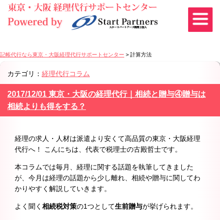
記帳代行なら東京・大阪経理代行サポートセンター
>
計算方法
カテゴリ：
経理代行コラム
2017/12/01 東京・大阪の経理代行｜相続と贈与④贈与は
相続よりも得をする？
経理の求人・人材は派遣より安くて高品質の東京・大阪経理
代行へ！ こんにちは、代表で税理士の古殿哲士です。
本コラムでは毎月、経理に関する話題を執筆してきました
が、今月は経理の話題から少し離れ、相続や贈与に関してわ
かりやすく解説していきます。
よく聞く
相続税対策
の1つとして
生前贈与
が挙げられます。