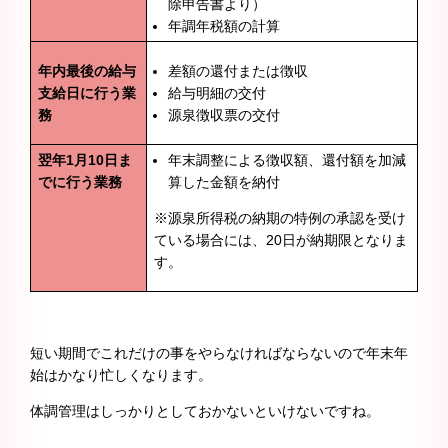
除申告書より）
年調年税額の計算
年内最後の給与
差額の還付または徴収
支給日に行う業
給与明細の交付
務
源泉徴収票の交付
翌年
1
月
10
日ま
年末調整による徴収額、還付額を加減
でに行う業務
算した金額を納付
※源泉所得税の納期の特例の承認を受け
ている場合には、20日が納期限となりま
す。
短い期間でこれだけの事をやらなければならないので年末年
始はかなり忙しくなります。
体調管理はしっかりとしておかないといけないですね。