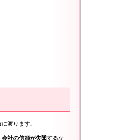
岐に渡ります。
、
会社の信頼が失墜する
な