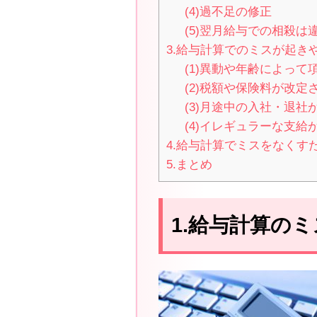
(4)過不足の修正
(5)翌月給与での相殺は
3.給与計算でのミスが起き
(1)異動や年齢によって
(2)税額や保険料が改定
(3)月途中の入社・退社
(4)イレギュラーな支給
4.給与計算でミスをなくす
5.まとめ
1.給与計算の