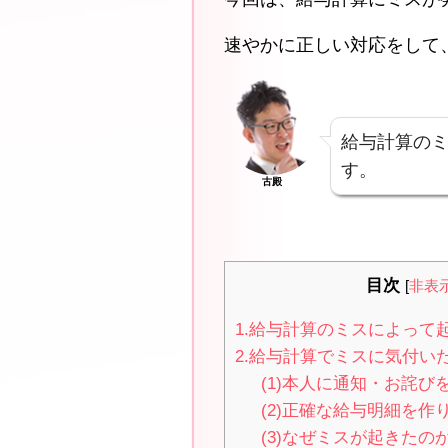
速やかに正しい対応をして
給与計算の
す。
古殿
目次
[
非表
1.給与計算のミスによって
2.給与計算でミスに気付い
(1)本人に通知・お詫び
(2)正確な給与明細を作
(3)なぜミスが起きたの