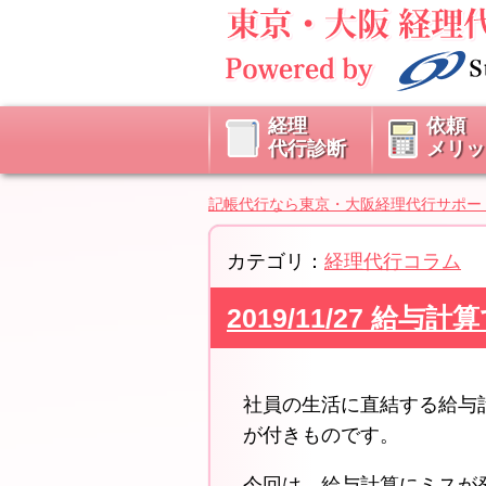
経理
依頼
代行診断
メリッ
記帳代行なら東京・大阪経理代行サポー
カテゴリ：
経理代行コラム
2019/11/27 
社員の生活に直結する給与
が付きものです。
今回は、給与計算にミスが