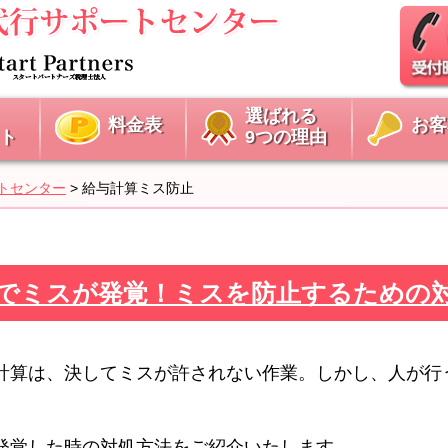
選ばれる
料金表
お客
ト
9つの理由
トセンター
>
給与計算ミス防止
給与計算でミスが発覚！ミスを防止するため
計算は、決してミスが許されない作業。しかし、人が行
発覚した時の対処方法をご紹介いたします。