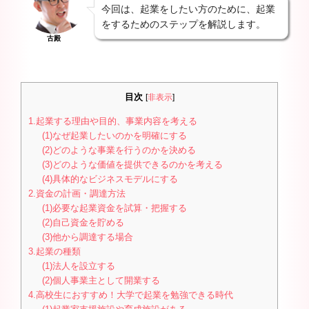
今回は、起業をしたい方のために、起業
をするためのステップを解説します。
古殿
目次
[
非表示
]
1.起業する理由や目的、事業内容を考える
(1)なぜ起業したいのかを明確にする
(2)どのような事業を行うのかを決める
(3)どのような価値を提供できるのかを考える
(4)具体的なビジネスモデルにする
2.資金の計画・調達方法
(1)必要な起業資金を試算・把握する
(2)自己資金を貯める
(3)他から調達する場合
3.起業の種類
(1)法人を設立する
(2)個人事業主として開業する
4.高校生におすすめ！大学で起業を勉強できる時代