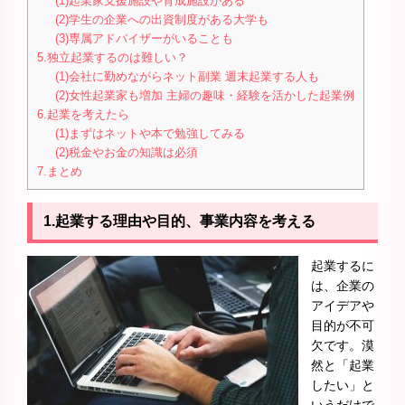
(1)起業家支援施設や育成施設がある
(2)学生の企業への出資制度がある大学も
(3)専属アドバイザーがいることも
5.独立起業するのは難しい？
(1)会社に勤めながらネット副業 週末起業する人も
(2)女性起業家も増加 主婦の趣味・経験を活かした起業例
6.起業を考えたら
(1)まずはネットや本で勉強してみる
(2)税金やお金の知識は必須
7.まとめ
1.起業する理由や目的、事業内容を考える
起業するに
は、企業の
アイデアや
目的が不可
欠です。漠
然と「起業
したい」と
いうだけで