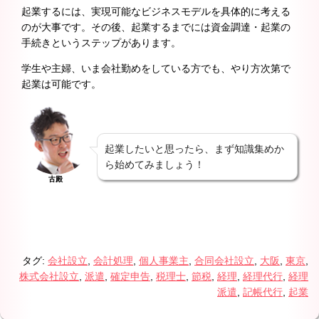
起業するには、実現可能なビジネスモデルを具体的に考える
のが大事です。その後、起業するまでには資金調達・起業の
手続きというステップがあります。
学生や主婦、いま会社勤めをしている方でも、やり方次第で
起業は可能です。
起業したいと思ったら、まず知識集めか
ら始めてみましょう！
古殿
タグ:
会社設立
,
会計処理
,
個人事業主
,
合同会社設立
,
大阪
,
東京
,
株式会社設立
,
派遣
,
確定申告
,
税理士
,
節税
,
経理
,
経理代行
,
経理
派遣
,
記帳代行
,
起業