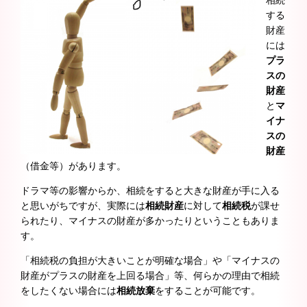
相続
する
財産
には
プラ
スの
財産
と
マ
イナ
スの
財産
（借金等）があります。
ドラマ等の影響からか、相続をすると大きな財産が手に入る
と思いがちですが、実際には
相続財産
に対して
相続税
が課せ
られたり、マイナスの財産が多かったりということもありま
す。
「相続税の負担が大きいことが明確な場合」や「マイナスの
財産がプラスの財産を上回る場合」等、何らかの理由で相続
をしたくない場合には
相続放棄
をすることが可能です。