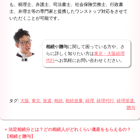
も、税理士、弁護士、司法書士、社会保険労務士、行政書
士、弁理士等の専門家と提携したワンストップ対応をさせて
いただくことが可能です。
相続
や
贈与
に関して困っている方や、さ
らに詳しく知りたい方は
東京・大阪経理
代行
へお気軽にお問い合わせください。
古殿
タグ:
大阪
,
東京
,
派遣
,
相続
,
相続放棄
,
経理
,
経理代行
,
経理派遣
,
贈与
« 法定相続分とは？どの相続人がどれくらい遺産をもらえるの？
【相続と贈与】