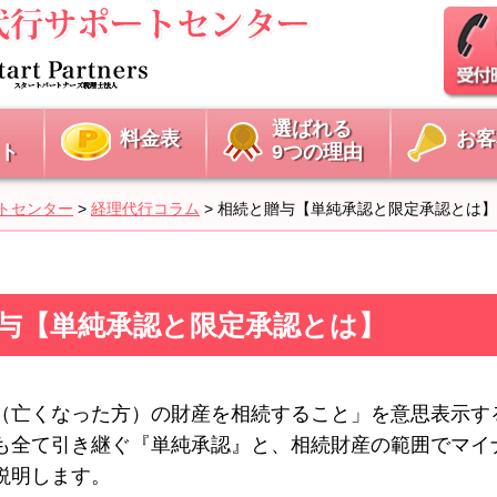
選ばれる
料金表
お客
ト
9つの理由
トセンター
>
経理代行コラム
>
相続と贈与【単純承認と限定承認とは】
相続と贈与【単純承認と限定承認とは】
（亡くなった方）の財産を相続すること」を意思表示す
も全て引き継ぐ『単純承認』と、相続財産の範囲でマイ
説明します。