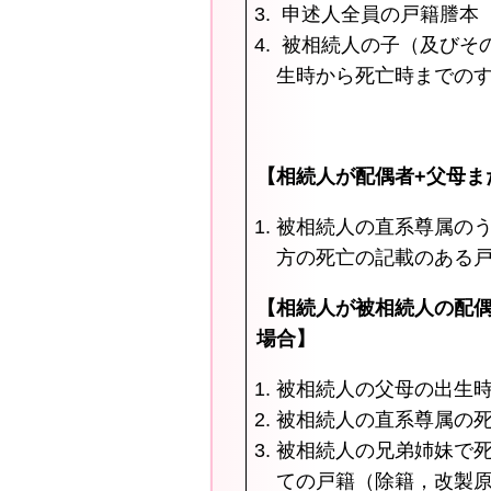
申述人全員の戸籍謄本
被相続人の子（及びそ
生時から死亡時までの
【相続人が配偶者+父母ま
被相続人の直系尊属の
方の死亡の記載のある
【相続人が被相続人の配
場合】
被相続人の父母の出生
被相続人の直系尊属の
被相続人の兄弟姉妹で
ての戸籍（除籍，改製