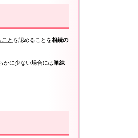
ること
を認めることを
相続の
らかに少ない場合には
単純