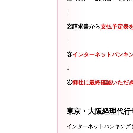
↓
②請求書から
支払予定表
↓
③
インターネットバンキ
↓
④
御社に最終確認いただ
東京・大阪経理代行
インターネットバンキング