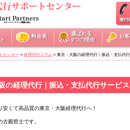
選ばれる
料金表
お客
ト
9つの理由
トセンター
>
経理代行コラム
>
東京・大阪の経理代行｜振込・支払代行
東京・大阪の経理代行｜振込・支払代行サービ
より安くて高品質の東京・大阪経理代行へ！
の古殿哲士です。