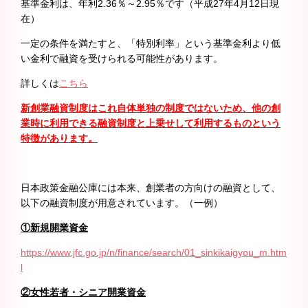
基準金利は、年利2.36％～2.95％です（平成27年4月12日現
在）
一定の条件を満たすと、「特別利率」という基準金利より低
い金利で融資を受けられる可能性があります。
詳しくは
こちら
新創業融資制度はこれ自体単独の制度ではないため、
他の創
業時に利用できる融資制度と上乗せして利用するものという
特徴があります。
日本政策金融公庫には本来、創業者の方向けの融資として、
以下の融資制度が用意されています。（一例）
①新規開業資金
https://www.jfc.go.jp/n/finance/search/01_sinkikaigyou_m.htm
l
②女性若者・シニア開業資金