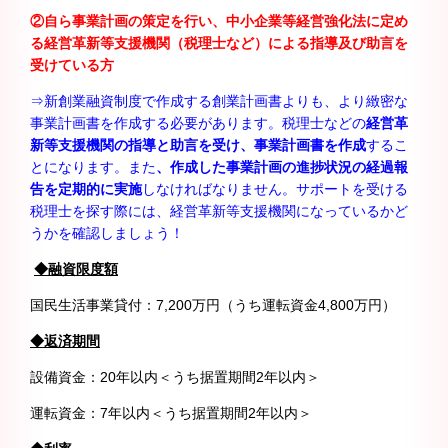
②自ら事業計画の策定を行い、中小企業等経営強化法に定め
る経営革新等支援機関（税理士など）による指導及び助言を
受けている方
⇒新創業融資制度で作成する創業計画書よりも、より緻密な
事業計画書を作成する必要があります。税理士などの
経営革
新等支援機関の指導と助言を受け、事業計画書を作成
するこ
とになります。また
、作成した事業計画の進捗状況の経過報
告を定期的に実施
しなければなりません。サポートを受ける
税理士を探す際には、経営革新等支援機関になっているかど
うかを確認しましょう！
◆融資限度額
国民生活事業貸付：7,200万円（うち運転資金4,800万円）
◆返済期間
設備資金：20年以内＜うち据置期間2年以内＞
運転資金：7年以内＜うち据置期間2年以内＞