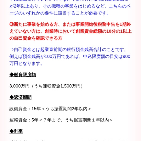
が2年以上あり、その職種の事業をはじめるなど、
こちらのペ
ージ
のいずれかの要件に該当することが必要です。
③新たに事業を始める方、または事業開始後税務申告を1
期終
えていない方は、創業時において創業資金総額の10
分の1
以上
の自己資金を確認できる方
⇒自己資金とは起業直前期の銀行預金残高合計のことです。
例えば預金残高が100万円であれば、申込限度額の目安は900
万円となります。
◆融資限度額
3,000万円（うち運転資金1,500万円）
◆返済期間
設備資金：15年＜うち据置期間2年以内＞
運転資金：5年＜７年まで、うち据置期間１年以内＞
◆利率