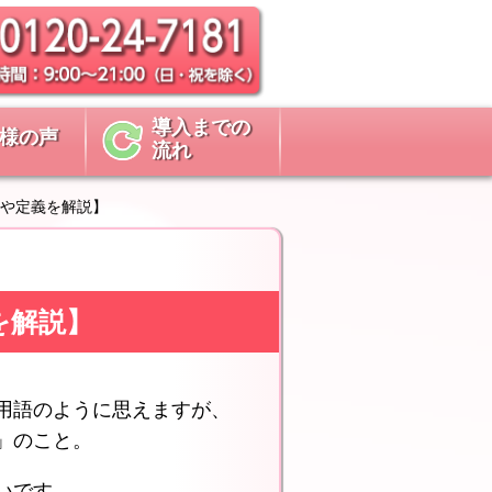
導入までの
様の声
流れ
や定義を解説】
を解説】
用語のように思えますが、
」のこと。
いです。