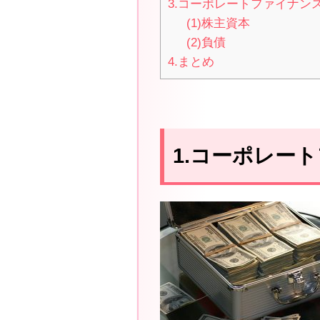
3.コーポレートファイナン
(1)株主資本
(2)負債
4.まとめ
1.コーポレー