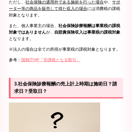
ただし、
社会保険の適用外である施術を行った場合
や、
サポ
ーター等の商品を販売して得た収入の場合
には消費税の課税
対象となります。
また、個人事業主の場合、
社会保険診療報酬は事業税の課税
対象ではありません
が、
自賠責保険収入は事業税の課税対象
となります。
※法人の場合は全ての所得が事業税の課税対象となります。
参考：
国税庁HP「非課税となる取引」
3.社会保険診療報酬の売上計上時期は施術日？請
求日？受取日？