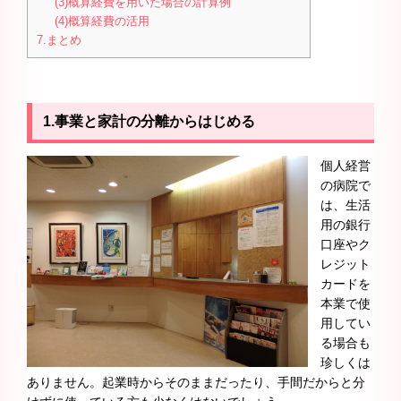
(3)概算経費を用いた場合の計算例
(4)概算経費の活用
7.まとめ
1.事業と家計の分離からはじめる
個人経営
の病院で
は、生活
用の銀行
口座やク
レジット
カードを
本業で使
用してい
る場合も
珍しくは
ありません。起業時からそのままだったり、手間だからと分