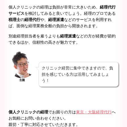
個人クリニックの経理は負担が非常に大きいため、
経理代行
サービス
を検討してみると良いでしょう。経理のプロである
税理士
の
経理代行
や、
経理派遣
などのサービスを利用すれ
ば、面倒な経理業務全般の負担から開放されます。
別途経理担当者を雇うよりも
経理派遣
などの方が経費が節約
できるほか、信頼性の高さが魅力です。
クリニック経営に集中できますので、負
担を感じている方は活用してみましょ
う！
古殿
個人クリニックの経理
でお困りの方は
東京・大阪経理代行
へ
お気軽にお問い合わせください。
親切・丁寧に対応させていただきます。