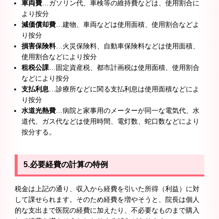
車両費
…ガソリン代、車検等の維持費などは、使用割合に
より按分
減価償却費
…建物、車両などは使用面積、使用割合などよ
り按分
損害保険料
…火災保険料、自動車保険料などは使用面積、
使用割合などにより按分
租税公課
…固定資産税、都市計画税は使用面積、使用割合
などにより按分
支払利息
…診療所などに関る支払利息は使用面積などによ
り按分
水道光熱費
…病院と家事用のメーターが同一な電気代、水
道代、ガス代などは使用時間、電灯数、蛇口数などにより
按分する。
5.必要経費の計算の特例
税金は上記の通り、収入から経費を引いた所得（利益）に対
して課せられます。そのため経費を増やそうと、院長は個人
的な支出まで医院の経費に加えたり、不必要なものまで購入