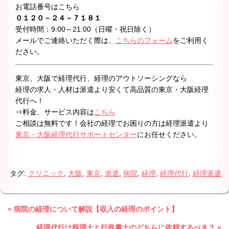
お電話番号はこちら
０１２０－２４－７１８１
受付時間：9:00～21:00（日曜・祝日除く）
メールでご連絡いただく際は、
こちらのフォーム
をご利用く
ださい。
東京、大阪で経理代行、経理のアウトソーシングなら
経理の求人・人材は派遣より安くて高品質の東京・大阪経理
代行へ！
⇒料金、サービス内容は
こちら
ご相談は無料です！会社の経理でお困りの方は経理派遣より
東京・大阪経理代行サポートセンター
にお任せください。
タグ:
クリニック
,
大阪
,
東京
,
派遣
,
病院
,
経理
,
経理代行
,
経理派遣
« 病院の経理について解説【収入の経理のポイント】
経理代行は税理士と行政書士のどちらに依頼するべき？ »