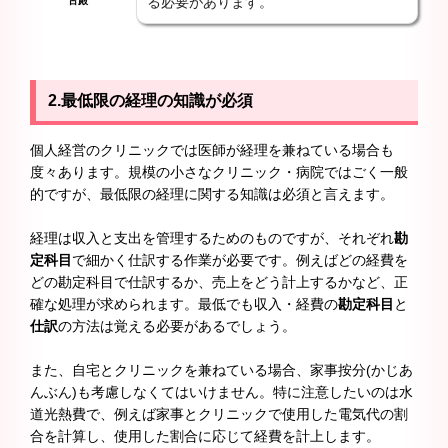
る必要があります。
古殿
2.最低限の経理の知識が必須
個人経営のクリニックでは医師が経理を兼ねている場合も
度々あります。規模の小さなクリニック・病院ではごく一般
的ですが、最低限の経理に関する知識は必須と言えます。
経理は収入と支出を管理するためのものですが、それぞれ
勘
定科目
で細かく仕訳する作業が必要です。例えばどの経費を
どの勘定科目で仕訳するか、売上をどう計上するかなど、正
確な処理が求められます。最低でも収入・経費の
勘定科目
と
仕訳
の方法は覚える必要があるでしょう。
また、自宅とクリニックを兼ねている場合、家事按分(かじあ
んぶん)も考慮しなくてはいけません。特に注意したいのは水
道光熱費で、例えば家事とクリニックで使用した電気代の割
合を計算し、使用した割合に応じて経費を計上します。