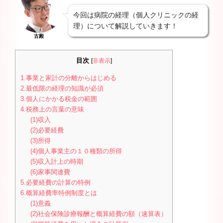
今回は病院の経理（個人クリニックの経
理）について解説していきます！
古殿
目次
[
非表示
]
1.事業と家計の分離からはじめる
2.最低限の経理の知識が必須
3.個人にかかる税金の範囲
4.税務上の言葉の意味
(1)収入
(2)必要経費
(3)所得
(4)個人事業主の１０種類の所得
(5)収入計上の時期
(6)家事関連費
5.必要経費の計算の特例
6.概算経費率特例制度とは
(1)意義
(2)社会保険診療報酬と概算経費の額（速算表）