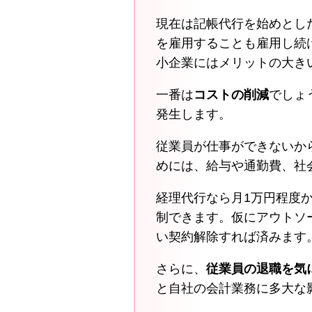
現在は記帳代行を始めとし
を雇用することも雇用し続
小企業にはメリットの大き
一番は
コストの削減
でしょ
発生します。
従業員が仕事ができないか
めには、給与や通勤費、社
経理代行なら月1万円程度
制できます。仮にアウトソ
い契約解除すれば済みます
さらに、
従業員の退職を気
と自社の会計業務に多大な