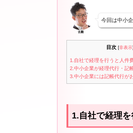
今回は中小
古殿
目次
[
非表示
1.自社で経理を行うと人件
2.中小企業が経理代行・記
3.中小企業には記帳代行が
1.自社で経理