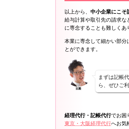
以上から、
中小企業にこそ
給与計算や取引先の請求な
に専念することも難しくあ
本業に専念して細かい部分
とができます。
まずは記帳
ら、ぜひご
古殿
経理代行・記帳代行
でお困
東京・大阪経理代行
へお気