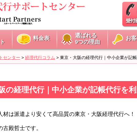
選ばれる
料金表
お客
ト
9つの理由
トセンター
>
経理代行コラム
>
東京・大阪の経理代行｜中小企業が記帳
東京・大阪の経理代行｜中小企業が記帳代行
人材は派遣より安くて高品質の東京・大阪経理代行へ！
の古殿哲士です。