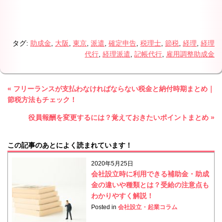
タグ:
助成金
,
大阪
,
東京
,
派遣
,
確定申告
,
税理士
,
節税
,
経理
,
経理
代行
,
経理派遣
,
記帳代行
,
雇用調整助成金
« フリーランスが支払わなければならない税金と納付時期まとめ｜
節税方法もチェック！
役員報酬を変更するには？覚えておきたいポイントまとめ »
この記事のあとによく読まれています！
2020年5月25日
会社設立時に利用できる補助金・助成
金の違いや種類とは？受給の注意点も
わかりやすく解説！
Posted in
会社設立・起業コラム