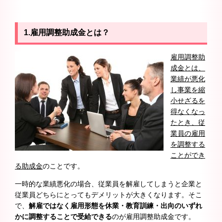
1.雇用調整助成金とは？
雇用調整助
成金とは、
業績が悪化
し事業を縮
小せざるを
得なくなっ
たとき、従
業員の雇用
を調整する
ことができ
る助成金
のことです。
一時的な業績悪化の場合、従業員を解雇してしまうと企業と
従業員どちらにとってもデメリットが大きくなります。そこ
で、
解雇ではなく雇用形態を休業・教育訓練・出向のいずれ
かに調整することで受給できる
のが雇用調整助成金です。