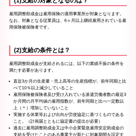
(1)支給の対象となるのは？
雇用調整助成金は雇用保険の適用事業所が対象となります。
なお、対象となる従業員は、6ヶ月以上継続雇用されている雇
用保険被保険者です。
(2)支給の条件とは？
雇用調整助成金が支給されるには、以下の業績不振の条件を
満たす必要があります。
直近3か月の生産量・売上高等の生産指標が、前年同期と比
べて10％以上減少していること
雇用保険被保険者及び受け入れている派遣労働者数の最近3
か月間の月平均値の雇用指数が、前年同期と比べ一定数以
上（＊）増加していないこと
実施する休業等および出向が労使協定に基づくものである
こと。（計画届とともに協定書の提出が必要）
過去に雇用調整助成金又は中小企業緊急雇用安定助成金の
支給を受けたことのある事業主が新たに対象期間を設定す