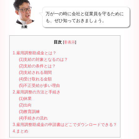
万が一の時に会社と従業員を守るために
も、ぜひ知っておきましょう。
古殿
目次
[
非表示
]
1.雇用調整助成金とは？
(1)支給の対象となるのは？
(2)支給の条件とは？
(3)支給される期間
(4)受け取れる金額
(5)不正受給が多い理由
2.雇用調整の方法と手続き
(1)休業
(2)出向
(3)教育訓練
(4)手続きの流れ
3.雇用調整助成金の申請書はどこでダウンロードできる？
4.まとめ