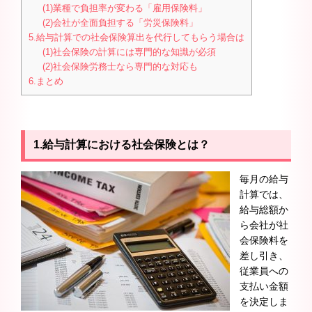
(1)業種で負担率が変わる「雇用保険料」
(2)会社が全面負担する「労災保険料」
5.給与計算での社会保険算出を代行してもらう場合は
(1)社会保険の計算には専門的な知識が必須
(2)社会保険労務士なら専門的な対応も
6.まとめ
1.給与計算における社会保険とは？
毎月の給与
計算では、
給与総額か
ら会社が社
会保険料を
差し引き、
従業員への
支払い金額
を決定しま