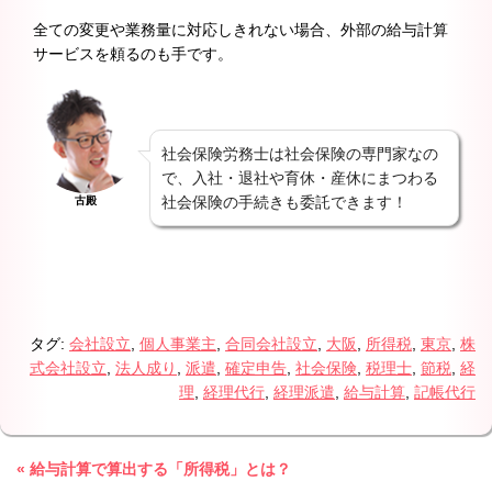
全ての変更や業務量に対応しきれない場合、外部の給与計算
サービスを頼るのも手です。
社会保険労務士は社会保険の専門家なの
で、入社・退社や育休・産休にまつわる
社会保険の手続きも委託できます！
古殿
タグ:
会社設立
,
個人事業主
,
合同会社設立
,
大阪
,
所得税
,
東京
,
株
式会社設立
,
法人成り
,
派遣
,
確定申告
,
社会保険
,
税理士
,
節税
,
経
理
,
経理代行
,
経理派遣
,
給与計算
,
記帳代行
« 給与計算で算出する「所得税」とは？