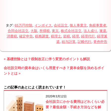
タグ:
65万円控除
,
インボイス
,
会社設立
,
個人事業主
,
免税事業者
,
合同会社設立
,
大阪
,
所得税
,
東京
,
株式会社設立
,
法人成り
,
派遣
,
消費税
,
確定申告
,
税務調査
,
税理士
,
節税
,
経理
,
経理代行
,
経理派
遣
,
給与計算
,
記帳代行
,
青色申告
« 基礎控除とは？税制改正に伴う変更のポイントも解説
会社設立時の資本金はいくら用意すべき？資本金額を決めるポイ
ントとは »
この記事のあとによく読まれています！
2020年3月12日
会社設立にかかる費用はどれくらい必
要？最低金額・手続き方法などを解