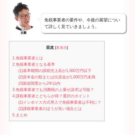
免税事業者の要件や、今後の展望につい
て詳しく見ていきましょう。
古殿
目次
[
非表示
]
1.免税事業者とは
2.免税事業者となる基準
(1)基準期間の課税売上高が1,000万円以下
(2)資本金の額または出資金が1,000万円未満
(3)新規開業から2年以内
3.免税事業者でも消費税の上乗せ請求は可能？
4.課税事業者とどちらが得？選択のポイント
(1)インボイス方式導入で免税事業者は不利に？
(2)課税事業者のほうが良い場合とは
5.まとめ