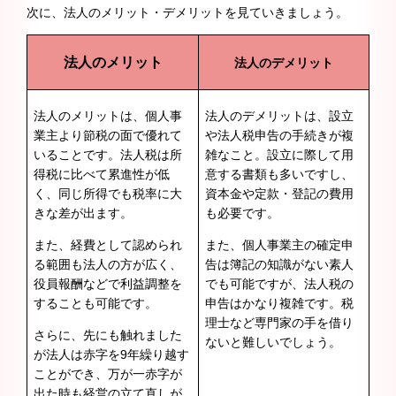
次に、法人のメリット・デメリットを見ていきましょう。
法人のメリット
法人のデメリット
法人のメリットは、個人事
法人のデメリットは、設立
業主より節税の面で優れて
や法人税申告の手続きが複
いることです。法人税は所
雑なこと。設立に際して用
得税に比べて累進性が低
意する書類も多いですし、
く、同じ所得でも税率に大
資本金や定款・登記の費用
きな差が出ます。
も必要です。
また、経費として認められ
また、個人事業主の確定申
る範囲も法人の方が広く、
告は簿記の知識がない素人
役員報酬などで利益調整を
でも可能ですが、法人税の
することも可能です。
申告はかなり複雑です。税
理士など専門家の手を借り
さらに、先にも触れました
ないと難しいでしょう。
が法人は赤字を9年繰り越す
ことができ、万が一赤字が
出た時も経営の立て直しが