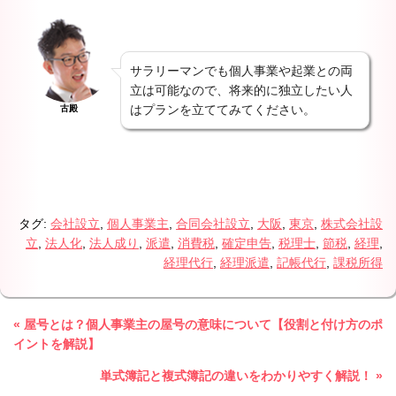
サラリーマンでも個人事業や起業との両
立は可能なので、将来的に独立したい人
はプランを立ててみてください。
古殿
タグ:
会社設立
,
個人事業主
,
合同会社設立
,
大阪
,
東京
,
株式会社設
立
,
法人化
,
法人成り
,
派遣
,
消費税
,
確定申告
,
税理士
,
節税
,
経理
,
経理代行
,
経理派遣
,
記帳代行
,
課税所得
« 屋号とは？個人事業主の屋号の意味について【役割と付け方のポ
イントを解説】
単式簿記と複式簿記の違いをわかりやすく解説！ »