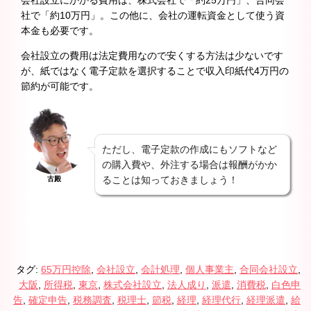
社で「約10万円」。この他に、会社の運転資金として使う資
本金も必要です。
会社設立の費用は法定費用なので安くする方法は少ないです
が、紙ではなく電子定款を選択することで収入印紙代4万円の
節約が可能です。
ただし、電子定款の作成にもソフトなど
の購入費や、外注する場合は報酬がかか
ることは知っておきましょう！
古殿
タグ:
65万円控除
,
会社設立
,
会計処理
,
個人事業主
,
合同会社設立
,
大阪
,
所得税
,
東京
,
株式会社設立
,
法人成り
,
派遣
,
消費税
,
白色申
告
,
確定申告
,
税務調査
,
税理士
,
節税
,
経理
,
経理代行
,
経理派遣
,
給