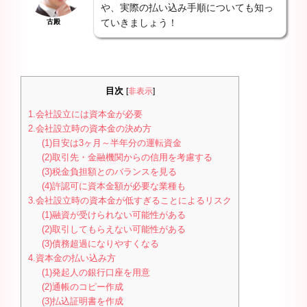
や、実際の払い込み手順についても知っ
ていきましょう！
古殿
目次
[
非表示
]
1.会社設立には資本金が必要
2.会社設立時の資本金の決め方
(1)目安は3ヶ月～半年分の運転資金
(2)取引先・金融機関からの信用を考慮する
(3)税金負担額とのバランスを見る
(4)許認可に資本金額が必要な業種も
3.会社設立時の資本金が低すぎることによるリスク
(1)融資が受けられない可能性がある
(2)取引してもらえない可能性がある
(3)債務超過になりやすくなる
4.資本金の払い込み方
(1)発起人の銀行口座を用意
(2)通帳のコピー作成
(3)払込証明書を作成